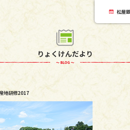
松屋
りょくけんだより
～ BLOG ～
地研修2017