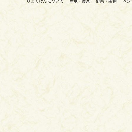
りょくけんについて
産地・農家
野菜・果物
ベジ