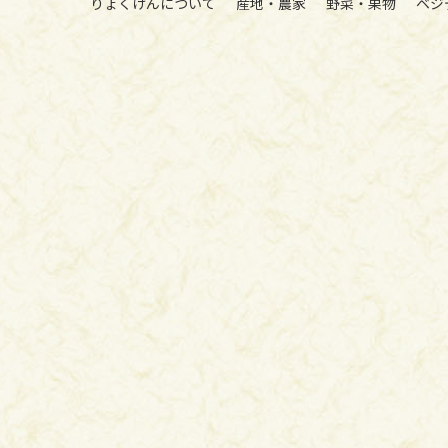
りょくけんについて
産地・農家
野菜・果物
ベジ