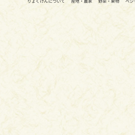
りょくけんについて
産地・農家
野菜・果物
ベジ