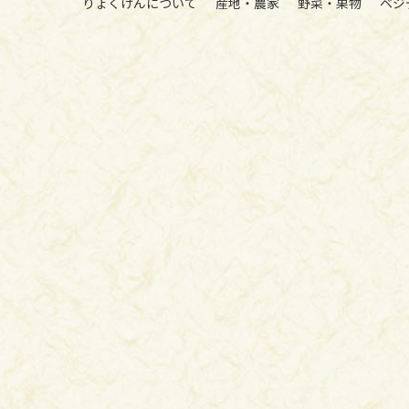
りょくけんについて
産地・農家
野菜・果物
ベジ