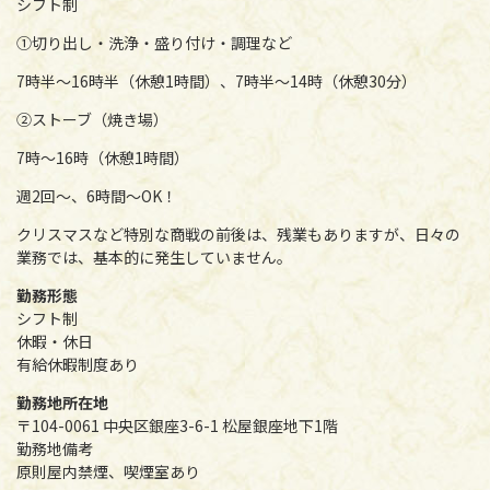
シフト制
①切り出し・洗浄・盛り付け・調理など
7時半～16時半（休憩1時間）、7時半～14時（休憩30分）
②ストーブ（焼き場）
7時～16時（休憩1時間）
週2回～、6時間～OK！
クリスマスなど特別な商戦の前後は、残業もありますが、日々の
業務では、基本的に発生していません。
勤務形態
シフト制
休暇・休日
有給休暇制度あり
勤務地所在地
〒104-0061 中央区銀座3-6-1 松屋銀座地下1階
勤務地備考
原則屋内禁煙、喫煙室あり