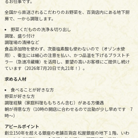
るお仕事です。
全国から直送されるこだわりのお野菜を、百貨店内にある地下厨
房で、一から調理します。
野菜くだものの洗浄＆切り出し
調理、盛り付け
調理場の清掃など
食品添加物を使わず、次亜塩素酸も使わないので（オゾン水使
用）、衛生には細心の注意を払い、かつ品温を下げるブラストチ
ラー（急速冷蔵機）を活用し、要望の高いお客様にご提供し続け
ています（2026年7月20日で丸21年！）。
求める人材
食べることが好きな方
野菜が好きな方
調理経験（家庭料理ももちろん含む）がある方優遇
朝が得意な方（10時の開店に合わせるので出勤が少し早めです 7
時～）
アピールポイント
創立150年を超える銀座の老舗百貨店 松屋銀座の地下１階、いわ