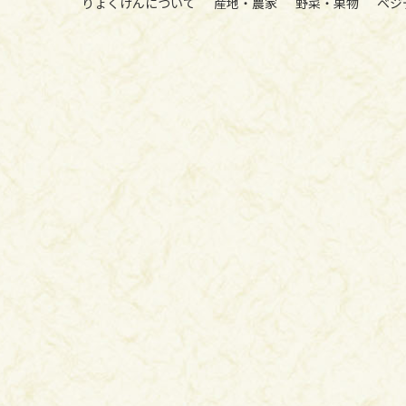
りょくけんについて
産地・農家
野菜・果物
ベジ