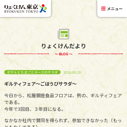
メニュー
りょくけんだより
～ BLOG ～
ポテトとたまごとチーズのサラダ
2026.05.20
ギルティフェア～ごほうびサラダ～
今日から、松屋銀座食品フロアは、例の、ギルティフェア
である。
今年で3回目、３年目になる。
なかなか社内で賛同を得られず、参加できなかった（もっ
ともなんである）。