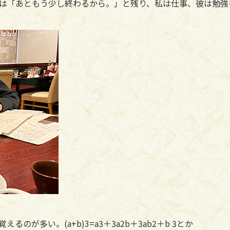
は「あともう少し終わるから。」と残り、私は仕事、彼は勉強
が多い。(a+b)3=a3＋3a2b＋3ab2＋b 3とか