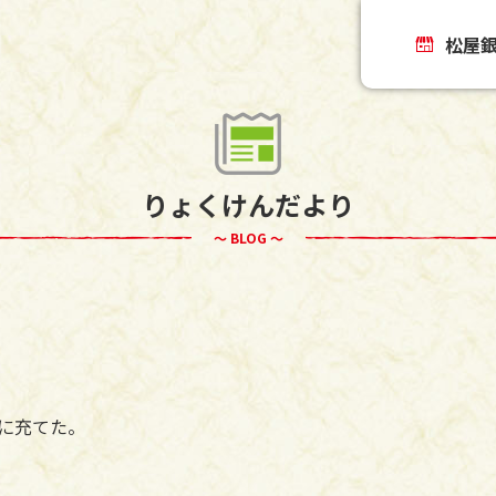
松屋
りょくけんだより
～ BLOG ～
に充てた。