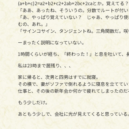
(a+b+c)2=a2+b2+c2+2ab+2bc+2caとか。覚え
「ああ、あったね、そういうの。分数でルートが付いて
「あ、やっぱり覚えていない？ じゃあ、やっぱり使
むの、あれ。」
「サインコサイン、タンジェントね。三角関数だ。咲
ーまったく説明になっていない。
1時間くらいが経ち、「終わった！」と息を吐いて、
私は23時まで居残り、、、
家に帰ると、次男と四男はすでに就寝。
その横で、妻がソファで倒れるように寝息を立ててい
仕事と、その後の新年会か何かで疲れてしまったのだ
もう少しだけ。
あともう少しで、会社に光が見えてくると思っている