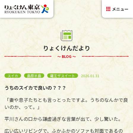
メニュー
りょくけんだより
～ BLOG ～
スイカ
島原半島
羅王ザスイート
2026.01.31
うちのスイカで良いの？？？
「妻や息子たちとも言っとったですよ。うちのなんかで良
いのか、って。」
平川さんの口から謙虚過ぎな言葉が出て、少し驚いた。
広い広いリビングで、ふかふかのソファも対面であるの