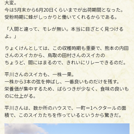
大変。
今は5月末から6月20日くらいまでが出荷期間となった。
受粉時期に蜂がしっかりと働いてくれるからである。
「人間と違って、モレが無い。本当に目ざとく見つける
よ。」
りょくけんとしては、この収穫時期も重要で、熊本の内田
さんのスイカから、鳥取の田村さんのスイカの
ちょうど、間にはまるので、きれいにリレーできるのだ。
平川さんのスイカも、一株一果。
一株から3本の弦を伸ばし、一番良いものだけを残す。
栄養価が集中するため、ばらつきが少なく、食味の良いも
のに仕上がる。
平川さんは、数か所のハウスで、一町＝1ヘクタールの面
積で、このスイカたちを作っているというから驚きだ。