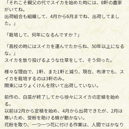
「それこそ親父の代でスイカを始めた時には、8軒の農家
がいてね。
出荷組合も組織して、4月から6月までね、出荷してまし
た。」
「栽培して、何年になるんですか？」
「高校の時にはスイカを運んでたからね、50年以上になる
な。」
スイカを放り投げるような仕草をして、そう仰った。
様々な理由で、1軒、また1軒と減り、現在、布津でも、ス
イカを栽培するのは3軒のみ。
関東にはりょくけんを除いて出荷していない。
前作の、白菜が終了してから徐々にスイカの定植を始め
る。
以前は2月から定植を始め、4月から出荷できたが、2月は
寒いため、受粉を助ける蜂が動かない。
花粉を取り、一つ一つ花に付ける作業は、人間ではかなり