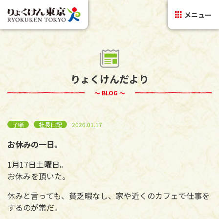
メニュー
りょくけんだより
～ BLOG ～
子噺
社長日記
2026.01.17
お休みの一日。
1月17日土曜日。
お休みを頂いた。
休みと言っても、貧乏暇なし、家や近くのカフェで仕事を
するのが常だ。