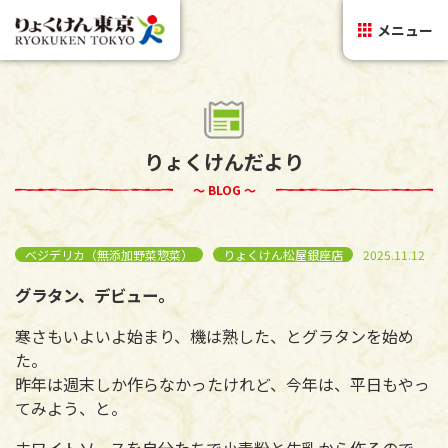
メニュー
りょくけんだより
～ BLOG ～
ベジデリカ（無添加野菜惣菜）
りょくけん松屋銀座店
2025.11.12
グラタン、デビュー。
寒さもいよいよ始まり、機は熟した、とグラタンを始め
た。
昨年は週末しか作らなかったけれど、今年は、平日もやっ
てみよう、と。
ホワイトソースを自分たちで小麦粉と牛乳から作るので、