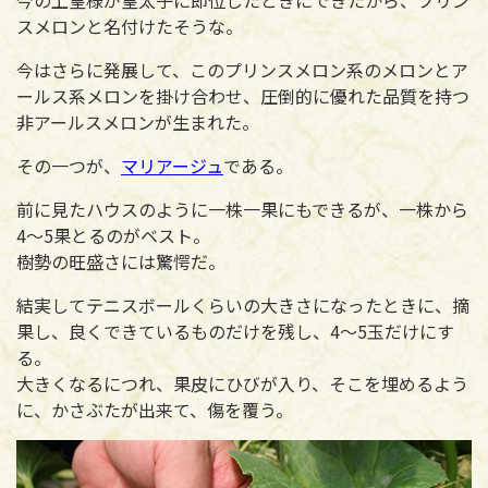
スメロンと名付けたそうな。
今はさらに発展して、このプリンスメロン系のメロンとア
ールス系メロンを掛け合わせ、圧倒的に優れた品質を持つ
非アールスメロンが生まれた。
その一つが、
マリアージュ
である。
前に見たハウスのように一株一果にもできるが、一株から
4～5果とるのがベスト。
樹勢の旺盛さには驚愕だ。
結実してテニスボールくらいの大きさになったときに、摘
果し、良くできているものだけを残し、4～5玉だけにす
る。
大きくなるにつれ、果皮にひびが入り、そこを埋めるよう
に、かさぶたが出来て、傷を覆う。