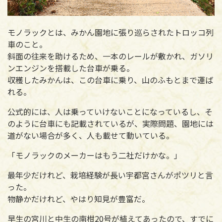
モノラックとは、みかん園地に張り巡らされたトロッコ列
車のこと。
斜面の往来を助けるため、一本のレールが敷かれ、ガソリ
ンエンジンを搭載した台車が乗る。
収穫したみかんは、この台車に乗り、山のふもとまで運ば
れる。
公式的には、人は乗っていけないことになっているし、そ
のように台車にも記載されているが、実際問題、園地には
道がない場合が多く、人も載せて動いている。
「モノラックのメーカーはもう二社だけかな。」
最年少だけれど、栽培経験が長い宇都宮さんがポツリと言
った。
物静かだけれど、やはり知見が豊富だ。
早生の宮川と中生の南柑20号が植えてあったので、すでに