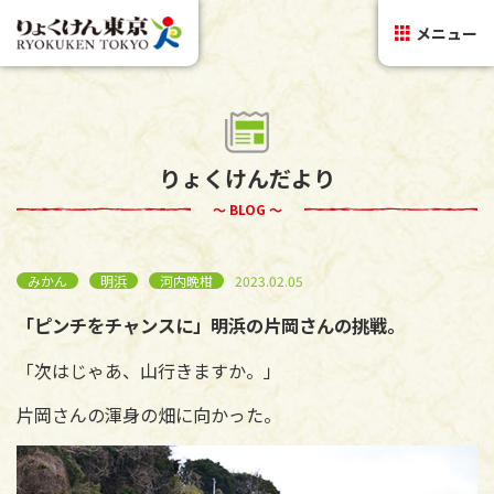
メニュー
りょくけんだより
～ BLOG ～
みかん
明浜
河内晩柑
2023.02.05
「ピンチをチャンスに」明浜の片岡さんの挑戦。
「次はじゃあ、山行きますか。」
片岡さんの渾身の畑に向かった。