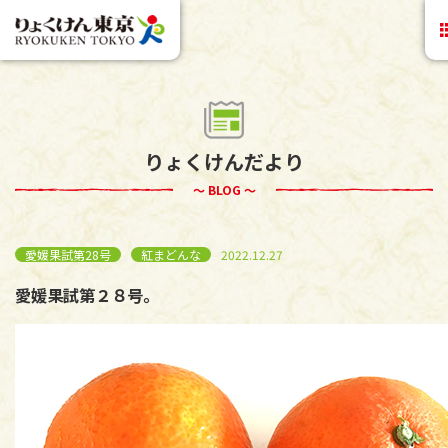
りょくけんだより
～ BLOG ～
愛媛果試第28号
紅まどんな
2022.12.27
愛媛果試第２８号。