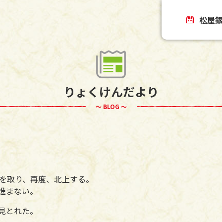
松屋
りょくけんだより
～ BLOG ～
を取り、再度、北上する。
進まない。
見とれた。