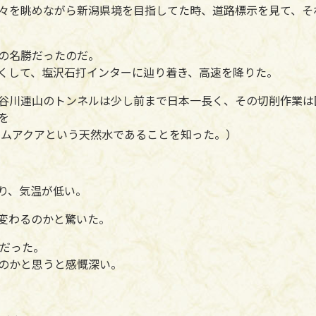
々を眺めながら新潟県境を目指してた時、道路標示を見て、そ
葉の名勝だったのだ。
くして、塩沢石打インターに辿り着き、高速を降りた。
谷川連山のトンネルは少し前まで日本一長く、その切削作業は
を
ロムアクアという天然水であることを知った。）
り、気温が低い。
変わるのかと驚いた。
道だった。
のかと思うと感慨深い。