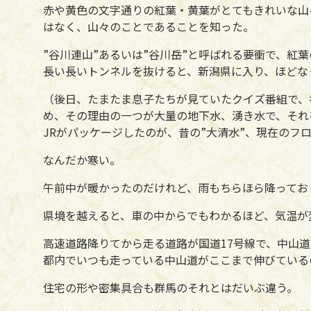
赤や黄色の文字通りの紅葉・黄葉がとてもきれいな山
はなく、山々のことであることを知った。
”谷川連山”あるいは”谷川岳”と呼ばれる要衝で、紅
長い長いトンネルを抜けると、新潟県に入り、ほどな
（後日、たまたま息子たちが見ていたクイズ番組で、
め、その理由の一つが大量の地下水、湧き水で、それ
JRがパッケージしたのが、昔の”大清水”、現在のフ
なんだか寒い。
午前中が暖かったのだけれど、雨もちらほら降ってお
県境を越えると、車の中からでもわかるほど、気温が
高速道路降りてから走る道路が国道17号線で、中山
都内でいつも走っている中山道がここまで伸びている
住宅の形や密集具合も群馬のそれとはだいぶ違う。