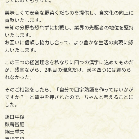
美味しくて安全な野菜くだものを提供し、食文化の向上に
貢献いたします。
未知の分野も恐れずに挑戦し、業界の先駆者の地位を堅持
いたします。
お互いに信頼し協力し合って、より豊かな生活の実現に努
力いたします。
この三つの経営理念を私なりに四つの漢字に込めたものだ
が、残念ながら、2番目の理念だけ、漢字四つには纏めら
れなかった。
そのご相談をしたら、「自分で四字熟語を作ってはいかが
ですか？」と背中を押されたので、ちゃんと考えることに
した。
鶏口牛後
臥薪嘗胆
捲土重来
百折不撓