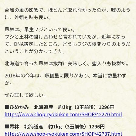
台風の風の影響で、ほとんど取れなかったのが、嘘のよう
に、外観も味も良い。
昂林は、早生フジといって良い。
フジと王林の掛け合わせと言われていたが、近年になっ
て、DNA鑑定したところ、どうもフジの枝変わりのようだ
ということが分かってきた。
北海道で育った昂林は抜群に美味しく、蜜入りも抜群だ。
2018年の今年は、収穫量に限りがあり、本当に数量わず
か。
ぜひ試して欲しい。
■ひめかみ 北海道産 約1kg（3玉前後）1296円
https://www.shop-ryokuken.com/SHOP/42270.html
■昂林 北海道産 約1kg（3玉前後）1296円
https://www.shop-ryokuken.com/SHOP/42737.html