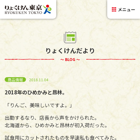
メニュー
りょくけんだより
～ BLOG ～
商品情報
2018.11.04
2018年のひめかみと昂林。
「りんご、美味しいですよ。」
出勤するなり、店長から声をかけられた。
北海道から、ひめかみと昂林が初入荷だった。
試食用にカットされたものを早速私も食べてみた。